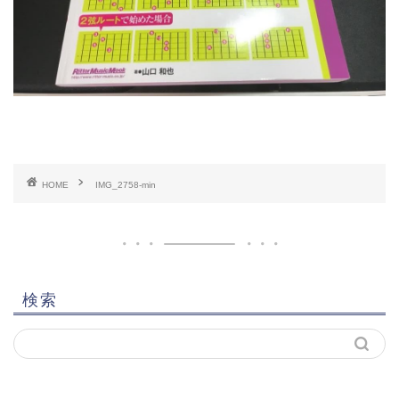
HOME
IMG_2758-min
検索