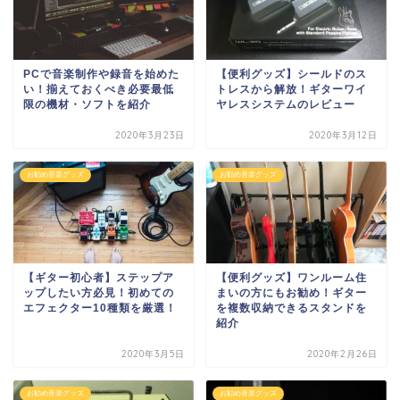
PCで音楽制作や録音を始めた
【便利グッズ】シールドのス
い！揃えておくべき必要最低
トレスから解放！ギターワイ
限の機材・ソフトを紹介
ヤレスシステムのレビュー
2020年3月23日
2020年3月12日
お勧め音楽グッズ
お勧め音楽グッズ
【ギター初心者】ステップア
【便利グッズ】ワンルーム住
ップしたい方必見！初めての
まいの方にもお勧め！ギター
エフェクター10種類を厳選！
を複数収納できるスタンドを
紹介
2020年3月5日
2020年2月26日
お勧め音楽グッズ
お勧め音楽グッズ