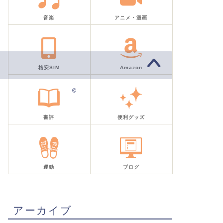
音楽
アニメ・漫画
格安SIM
Amazon
2019–2026 気取り屋ラプソディー
書評
便利グッズ
運動
ブログ
アーカイブ