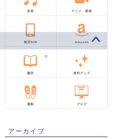
音楽
アニメ・漫画
格安SIM
Amazon
2019–2026 気取り屋ラプソディー
書評
便利グッズ
運動
ブログ
アーカイブ