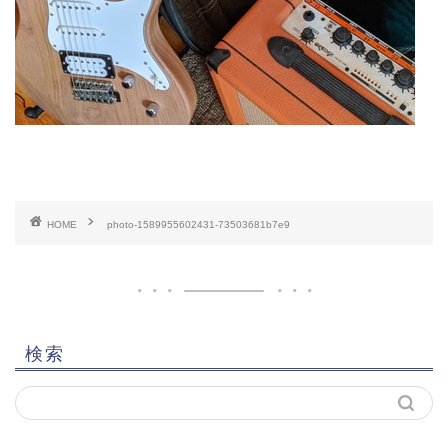
HOME
photo-1589955602431-73503681b7e9
検索