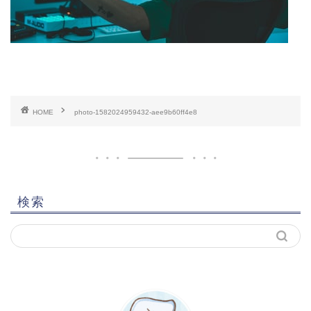
HOME
photo-1582024959432-aee9b60ff4e8
検索