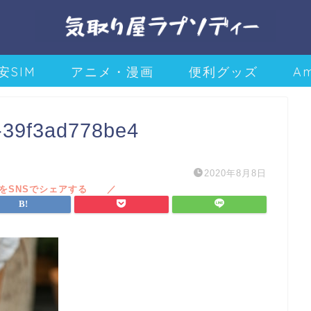
安SIM
アニメ・漫画
便利グッズ
A
-39f3ad778be4
2020年8月8日