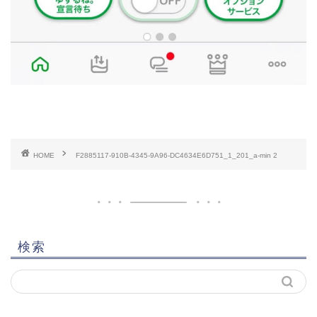
HOME
F2885117-910B-4345-9A96-DC4634E6D751_1_201_a-min 2
検索