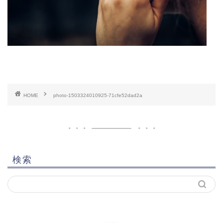
HOME
photo-1503324010925-71cfe52dad2a
検索