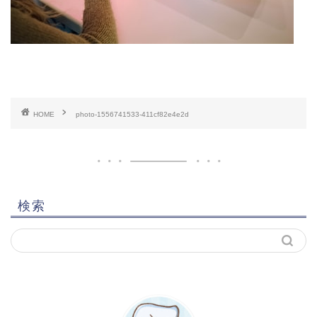
HOME
photo-1556741533-411cf82e4e2d
検索