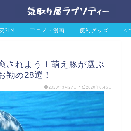
安SIM
アニメ・漫画
便利グッズ
A
癒されよう！萌え豚が選ぶ
お勧め28選！
2020年3月27日
/
2020年8月6日