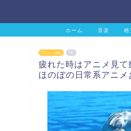
ホーム
音楽
格
アニメ・漫画
PR
疲れた時はアニメ見て
ほのぼの日常系アニメ