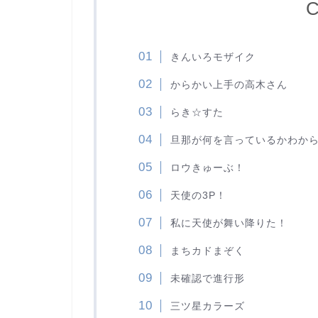
C
きんいろモザイク
からかい上手の高木さん
らき☆すた
旦那が何を言っているかわか
ロウきゅーぶ！
天使の3P！
私に天使が舞い降りた！
まちカドまぞく
未確認で進行形
三ツ星カラーズ