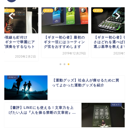
め音楽グッズ
ギター
ギター
りの視線も釘付け
【ギター初心者】最初の
【ギター初心者】弦
！？ギターで華麗にア
ギター弦にはコーティン
さはどれを選べば良
リブ演奏をするならト
グ弦をおすすめします
選ぶ基準を教えます
...
2019年12月29日
2020年5月
2020年2月2日
【運動グッズ】社会人が痩せるために買
ってよかった運動グッズを紹介
【書評】LINEにも使える！文章力を上
げたい人は『人を操る禁断の文章術』...