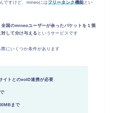
んですけど、mineoには
フリータンク機能
とい
、
全国のmineoユーザーが余ったパケットを１箇
に対して分け与える
というサービスです
る際にいくつか条件があります
イトとのeoID連携が必要
まで
0MBまで