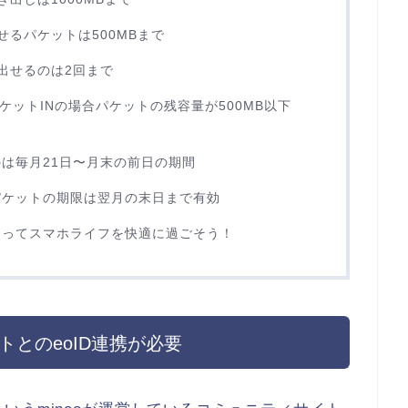
るパケットは500MBまで
出せるのは2回まで
ケットINの場合パケットの残容量が500MB以下
は毎月21日〜月末の前日の期間
パケットの期限は翌月の末日まで有効
使ってスマホライフを快適に過ごそう！
とのeoID連携が必要