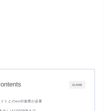
ontents
CLOSE
イトとのeoID連携が必要
出しは1000MBまで