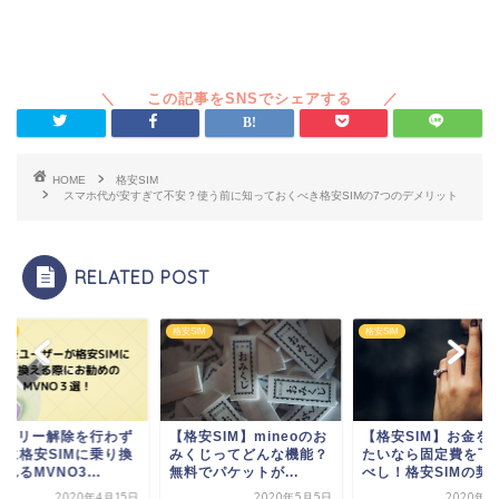
HOME
格安SIM
スマホ代が安すぎて不安？使う前に知っておくべき格安SIMの7つのデメリット
RELATED POST
IM
格安SIM
格安SIM
IMフリー解除を行わず
【格安SIM】mineoのお
【格安SIM】お金を
単に格安SIMに乗り換
みくじってどんな機能？
たいなら固定費を下
れるMVNO3...
無料でパケットが...
べし！格安SIMの契..
2020年4月15日
2020年5月5日
2020年4