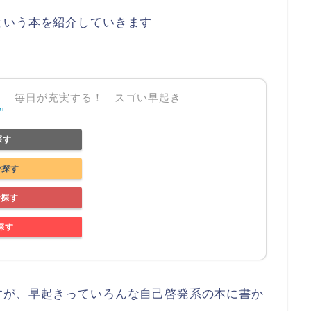
という本を紹介していきます
！ 毎日が充実する！ スゴい早起き
er
探す
で探す
で探す
で探す
すが、早起きっていろんな自己啓発系の本に書か