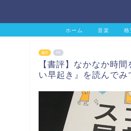
ホーム
音楽
格
書評
PR
【書評】なかなか時間
い早起き』を読んでみ