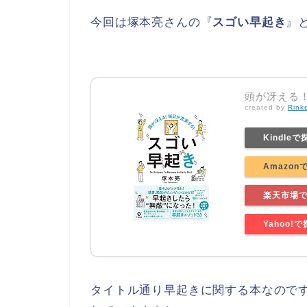
今回は塚本亮さんの『
スゴい早起き
』
頭が冴える
created by
Rink
Kindleで
Amazon
楽天市場
Yahoo!
タイトル通り早起きに関する本なので