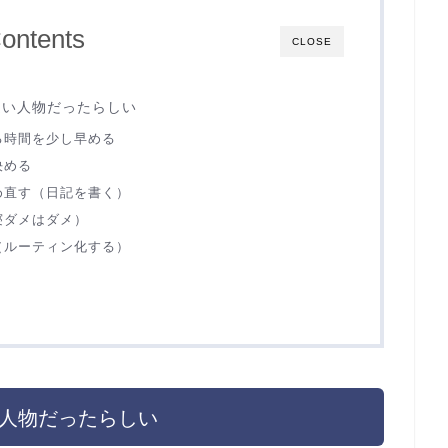
ontents
CLOSE
遠い人物だったらしい
る時間を少し早める
決める
め直す（日記を書く）
寝ダメはダメ）
（ルーティン化する）
人物だったらしい