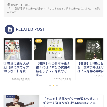
HOME
書評
【書評】日本の未来は明るい？『このままだと、日本に未来はないよね。』を読
んでみた
RELATED POST
書評
書評
書評】今の日本を生き
【書評】LINEにも使え
【書評】職場に嫌な
くには『本当の貧困の
る！文章力を上げたい人
いる人は【頭に来て
をしよう』を読むと
は『人を操る禁断の文...
ホとは戦うな！】を
.
ん...
2020年3月16日
2020年3月9日
2020年3
【アニメ】退屈なギター練習も快適に！
ギターを弾きながら観るほのぼのアニ